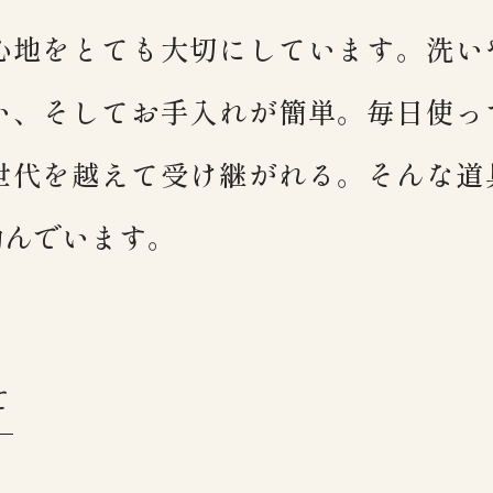
心地をとても大切にしています。洗い
”おかず鍋”は料理から保存までを
い、そしてお手入れが簡単。毎日使っ
冷蔵庫保存かたの温め直しやオー
と世代を越えて受け継がれる。そんな
励んでいます。
おかず鍋の詳細は
こちら
から
て
て
Close
Copy Link