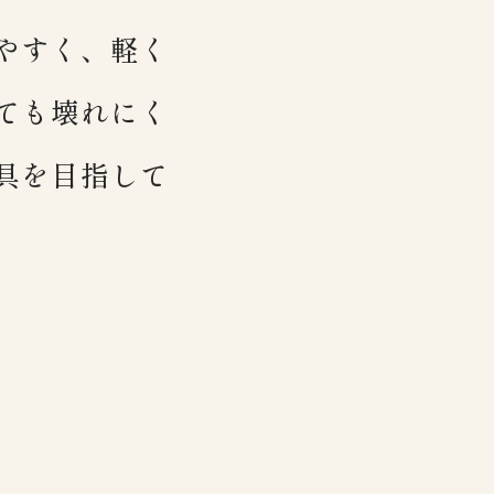
やすく、軽く
スムーズに行えるお鍋です。
ても壊れにく
ブン調理など幅広く活躍してくれます。
道具を目指して