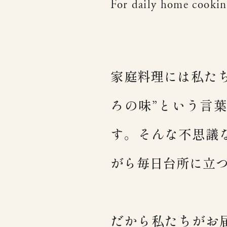
For daily home cookin
家庭料理には私た
ろの味”という言
す。そんな不思議
がら毎日台所に立
だから私たちがお