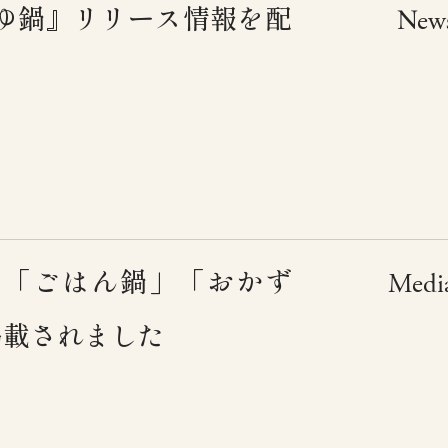
おつゆ鍋』リリース情報を配
New
ん鍋 チタニウム
製作所シリーズ
ず鍋
206に「ごはん鍋」「おかず
Medi
掲載されました