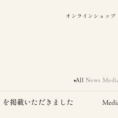
製作所シリーズ
オンラインショップ
ゆ鍋
製作所シリーズ
食鍋
製作所シリーズ
ん鍋 ステンレス
All
News
Medi
製作所シリーズ
ん鍋 チタニウム
」を掲載いただきました
Medi
製作所シリーズ